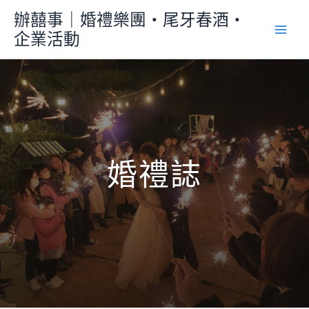
跳
辦囍事｜婚禮樂團・尾牙春酒・
至
企業活動
主
要
內
容
婚禮誌